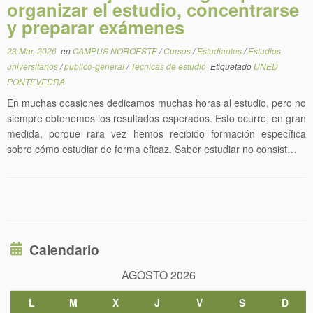
organizar el estudio, concentrarse
y preparar exámenes
23 Mar, 2026
en
CAMPUS NOROESTE
/
Cursos
/
Estudiantes
/
Estudios
universitarios
/
publico-general
/
Técnicas de estudio
Etiquetado
UNED
PONTEVEDRA
En muchas ocasiones dedicamos muchas horas al estudio, pero no
siempre obtenemos los resultados esperados. Esto ocurre, en gran
medida, porque rara vez hemos recibido formación específica
sobre cómo estudiar de forma eficaz. Saber estudiar no consist…
Calendario
AGOSTO 2026
L
M
X
J
V
S
D